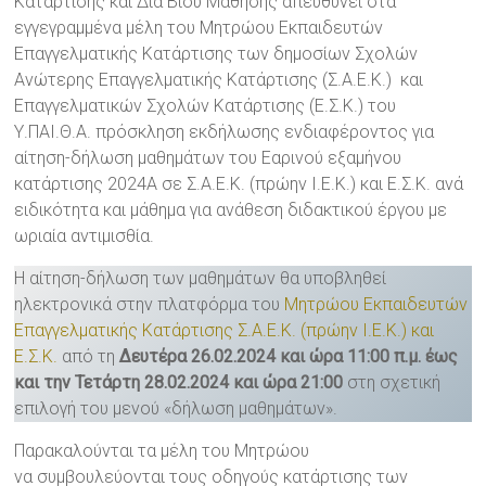
Κατάρτισης και Διά Βίου Μάθησης απευθύνει στα
εγγεγραμμένα μέλη του Μητρώου Εκπαιδευτών
Επαγγελματικής Κατάρτισης των δημοσίων Σχολών
Ανώτερης Επαγγελματικής Κατάρτισης (Σ.Α.Ε.Κ.) και
Επαγγελματικών Σχολών Κατάρτισης (Ε.Σ.Κ.) του
Υ.ΠΑΙ.Θ.Α. πρόσκληση εκδήλωσης ενδιαφέροντος για
αίτηση-δήλωση μαθημάτων του Εαρινού εξαμήνου
κατάρτισης 2024Α σε Σ.Α.Ε.Κ. (πρώην Ι.Ε.Κ.) και Ε.Σ.Κ. ανά
ειδικότητα και μάθημα για ανάθεση διδακτικού έργου με
ωριαία αντιμισθία.
Η αίτηση-δήλωση των μαθημάτων θα υποβληθεί
ηλεκτρονικά στην πλατφόρμα του
Μητρώου Εκπαιδευτών
Επαγγελματικής Κατάρτισης Σ.Α.Ε.Κ. (πρώην Ι.Ε.Κ.) και
Ε.Σ.Κ.
από τη
Δευτέρα 26.02.2024 και ώρα 11:00 π.μ. έως
και την Τετάρτη 28.02.2024 και ώρα 21:00
στη σχετική
επιλογή του μενού «δήλωση μαθημάτων».
Παρακαλούνται τα μέλη του Μητρώου
να συμβουλεύονται τους οδηγούς κατάρτισης των