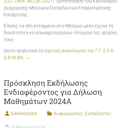
2021 (ΦΕΚ 4622Β’/2021)
Τροποποίηση του Κανονισμού
Διαχείρισης Μητρώου Εκπαιδευτών Επαγγελματικής
Κατάρτισης.
Επίσης τα ήδη ενταγμένα στο Μητρώο μέλη έχουν τη
δυνατότητα να επικαιροποιήσουν στοιχεία της αίτησης
τους.
Δείτε αναλυτικά τη
σχετική ανακοίνωση της Γ.Γ. Ε.Ε.Κ.
Δ.Β.Μ.&Ν. →
Πρόσκληση Εκδήλωσης
Ενδιαφέροντος για Δήλωση
Μαθημάτων 2024A
Administrator
Ανακοινώσεις
,
Εκπαιδευτές
26 Φεβρουαρίου 2024