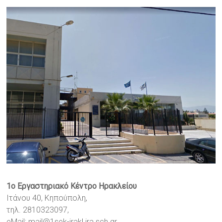
1ο Εργαστηριακό Κέντρο Ηρακλείου
Ιτάνου 40, Κηπούπολη,
τηλ. 2810323097,
eMail:
mail@1sek-irakl.ira.sch.gr
,