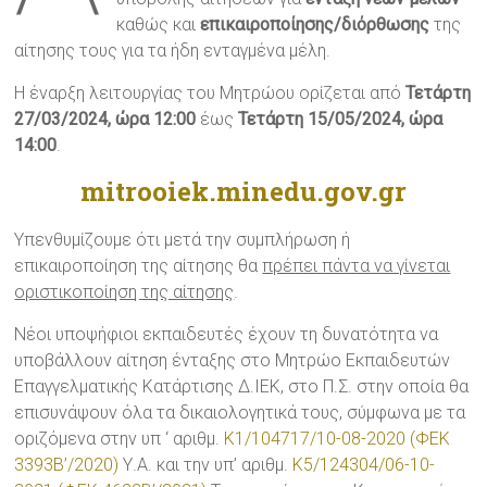
καθώς και
επικαιροποίησης/διόρθωσης
της
αίτησης τους για τα ήδη ενταγμένα μέλη.
H έναρξη λειτουργίας του Μητρώου ορίζεται από
Τετάρτη
27/03/2024, ώρα 12:00
έως
Τετάρτη 15/05/2024, ώρα
14:00
.
mitrooiek.minedu.gov.gr
Υπενθυμίζουμε ότι μετά την συμπλήρωση ή
επικαιροποίηση της αίτησης θα
πρέπει πάντα να γίνεται
οριστικοποίηση της αίτησης
.
Νέοι υποψήφιοι εκπαιδευτές έχουν τη δυνατότητα να
υποβάλλουν αίτηση ένταξης στο Μητρώο Εκπαιδευτών
Επαγγελματικής Κατάρτισης Δ.ΙΕΚ, στο Π.Σ. στην οποία θα
επισυνάψουν όλα τα δικαιολογητικά τους, σύμφωνα με τα
οριζόμενα στην υπ ‘ αριθμ.
Κ1/104717/10-08-2020 (ΦΕΚ
3393Β’/2020)
Υ.Α. και την υπ’ αριθμ.
K5/124304/06-10-