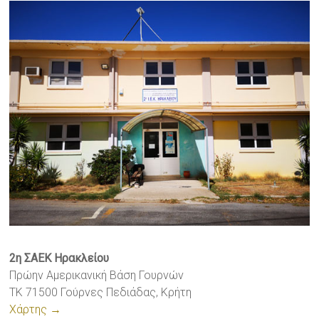
2η ΣΑΕΚ Ηρακλείου
Πρώην Αμερικανική Βάση Γουρνών
ΤΚ 71500 Γούρνες Πεδιάδας, Κρήτη
Χάρτης →