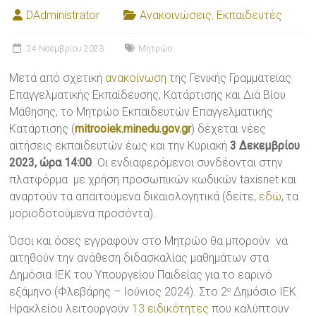
DAdministrator
Ανακοινώσεις
,
Εκπαιδευτές
24 Νοεμβρίου 2023
Μητρώο
Μετά από σχετική
ανακοίνωση
της Γενικής Γραμματείας
Επαγγελματικής Εκπαίδευσης, Κατάρτισης και Διά Βίου
Μάθησης, το Μητρώο Εκπαιδευτών Επαγγελματικής
Κατάρτισης (
mitrooiek.minedu.gov.gr
) δέχεται νέες
αιτήσεις εκπαιδευτών έως και την Κυριακή
3 Δεκεμβρίου
2023, ώρα 14:00
. Οι ενδιαφερόμενοι συνδέονται στην
πλατφόρμα με χρήση προσωπικών κωδικών taxisnet και
αναρτούν τα απαιτούμενα δικαιολογητικά (δείτε,
εδώ
, τα
μοριοδοτούμενα προσόντα).
Όσοι και όσες εγγραφούν στο Μητρώο θα μπορούν να
αιτηθούν την ανάθεση διδασκαλίας μαθημάτων στα
Δημόσια ΙΕΚ του Υπουργείου Παιδείας για το εαρινό
εξάμηνο (Φλεβάρης – Ιούνιος 2024). Στο 2
Δημόσιο ΙΕΚ
ο
Ηρακλείου λειτουργούν
13 ειδικότητες
που καλύπτουν