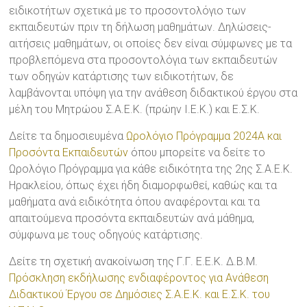
ειδικοτήτων σχετικά με το προσοντολόγιο των
εκπαιδευτών πριν τη δήλωση μαθημάτων. Δηλώσεις-
αιτήσεις μαθημάτων, οι οποίες δεν είναι σύμφωνες με τα
προβλεπόμενα στα προσοντολόγια των εκπαιδευτών
των οδηγών κατάρτισης των ειδικοτήτων, δε
λαμβάνονται υπόψη για την ανάθεση διδακτικού έργου στα
μέλη του Μητρώου Σ.Α.Ε.Κ. (πρώην Ι.Ε.Κ.) και Ε.Σ.Κ.
Δείτε τα δημοσιευμένα
Ωρολόγιο Πρόγραμμα 2024A και
Προσόντα Εκπαιδευτών
όπου μπορείτε να δείτε το
Ωρολόγιο Πρόγραμμα για κάθε ειδικότητα της 2ης Σ.Α.Ε.Κ.
Ηρακλείου, όπως έχει ήδη διαμορφωθεί, καθώς και τα
μαθήματα ανά ειδικότητα όπου αναφέρονται και τα
απαιτούμενα προσόντα εκπαιδευτών ανά μάθημα,
σύμφωνα με τους οδηγούς κατάρτισης.
Δείτε τη σχετική ανακοίνωση της Γ.Γ. Ε.Ε.Κ. Δ.Β.Μ.
Πρόσκληση εκδήλωσης ενδιαφέροντος για Ανάθεση
Διδακτικού Έργου σε Δημόσιες Σ.Α.Ε.Κ. και Ε.Σ.Κ. του