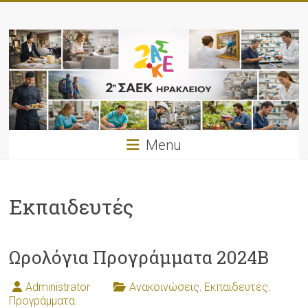
Skip
2η
to
content
ΣΑΕΚ
Ηρακλείου
2η
Σχολή
Ανώτερης
Menu
Επαγγελματικής
Κατάρτισης
Ηρακλείου
Εκπαιδευτές
Ωρολόγια Προγράμματα 2024B
Administrator
Ανακοινώσεις
,
Εκπαιδευτές
,
Προγράμματα