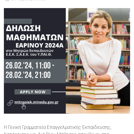
H Γενική Γραμματεία Επαγγελματικής Εκπαίδευσης,