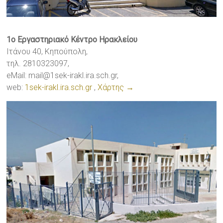
1ο Εργαστηριακό Κέντρο Ηρακλείου
Ιτάνου 40, Κηπούπολη,
τηλ. 2810323097,
eMail:
mail@1sek-irakl.ira.sch.gr
,
web:
1sek-irakl.ira.sch.gr
,
Χάρτης →