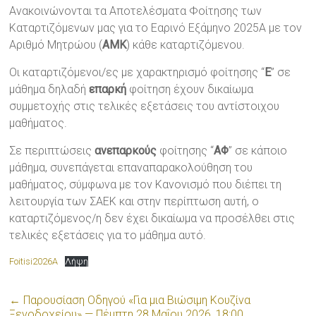
Ανακοινώνονται τα Αποτελέσματα Φοίτησης των
Καταρτιζόμενων μας για το Εαρινό Εξάμηνο 2025Α με τον
Αριθμό Μητρώου (
ΑΜΚ
) κάθε καταρτιζόμενου.
Οι καταρτιζόμενοι/ες με χαρακτηρισμό φοίτησης “
Ε
” σε
μάθημα δηλαδή
επαρκή
φοίτηση έχουν δικαίωμα
συμμετοχής στις τελικές εξετάσεις του αντίστοιχου
μαθήματος.
Σε περιπτώσεις
ανεπαρκούς
φοίτησης “
ΑΦ
” σε κάποιο
μάθημα, συνεπάγεται επαναπαρακολούθηση του
μαθήματος, σύμφωνα με τον Κανονισμό που διέπει τη
λειτουργία των ΣΑΕΚ και στην περίπτωση αυτή, ο
καταρτιζόμενος/η δεν έχει δικαίωμα να προσέλθει στις
τελικές εξετάσεις για το μάθημα αυτό.
Foitisi2026A
Λήψη
←
Παρουσίαση Οδηγού «Για μια Βιώσιμη Κουζίνα
Ξενοδοχείου» — Πέμπτη 28 Μαΐου 2026, 18:00