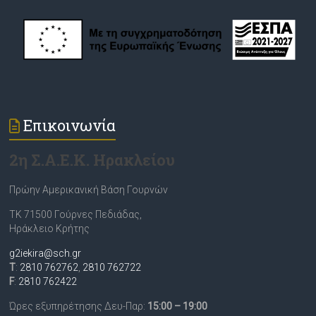
Επικοινωνία
2η Σ.Α.Ε.Κ. Ηρακλείου
Πρώην Αμερικανική Βάση Γουρνών
ΤΚ 71500 Γούρνες Πεδιάδας,
Ηράκλειο Κρήτης
g2iekira@sch.gr
T
:
2810 762762
,
2810 762722
F
:
2810 762422
Ώρες εξυπηρέτησης Δευ-Παρ:
15:00 – 19:00